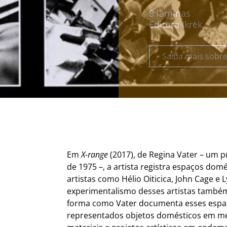
8 lâminas
Editora Ikrek
Saiba mais sobre 
Em
X-range
(2017), de Regina Vater – um pr
de 1975 –, a artista registra espaços dom
artistas como Hélio Oiticica, John Cage e L
experimentalismo desses artistas também
forma como Vater documenta esses espa
representados objetos domésticos em me