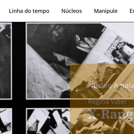
Linha do tempo
Núcleos
Manipule
E
Núcleo A pal
Regina Vater
X-Rang