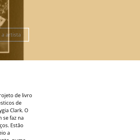
a artista
ojeto de livro
ésticos de
ygia Clark. O
 se faz na
ços. Estão
io a