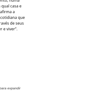
mento, numa
 qual casa e
 afirma a
 cotidiana que
ravés de seus
 e viver”.
para expandir